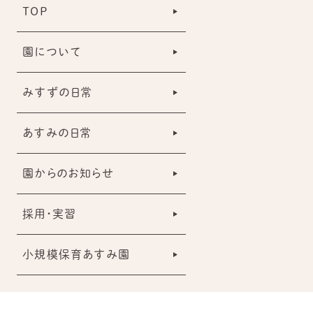
TOP
園について
みすずの日常
あすみの日常
園からのお知らせ
採用・実習
小規模保育あすみ園
© 2023 Misuzu nersery school.