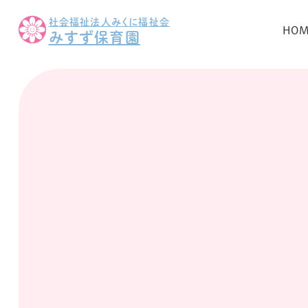
社会福祉法人みくに福祉会
HO
みすず保育園