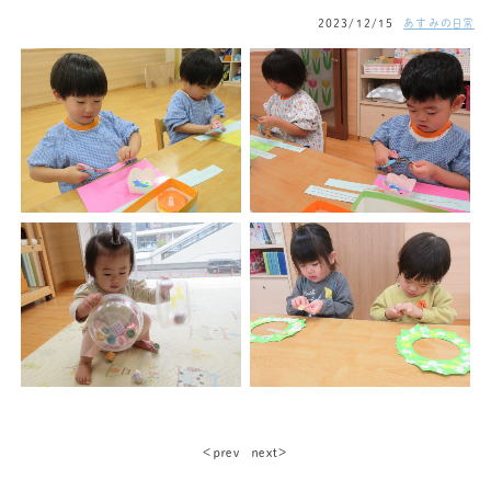
2023/12/15
あすみの日常
＜ｐｒｅｖ
ｎｅｘｔ＞