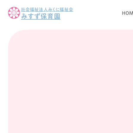
社会福祉法人みくに福祉会
HO
みすず保育園