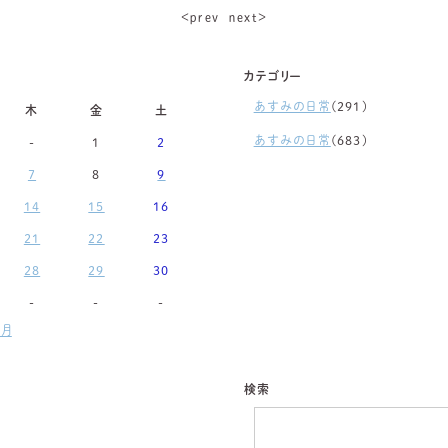
＜ｐｒｅｖ
ｎｅｘｔ＞
カテゴリー
あすみの日常
(291)
木
金
土
あすみの日常
(683)
-
1
2
7
8
9
14
15
16
21
22
23
28
29
30
-
-
-
月
検索