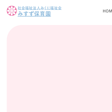
社会福祉法人みくに福祉会
HO
みすず保育園