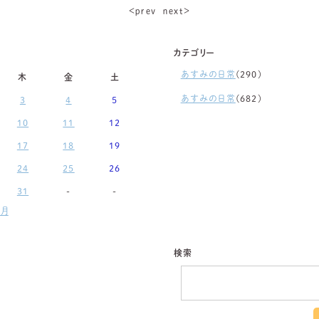
＜ｐｒｅｖ
ｎｅｘｔ＞
カテゴリー
あすみの日常
(290)
木
金
土
あすみの日常
(682)
3
4
5
10
11
12
17
18
19
24
25
26
31
-
-
月
検索