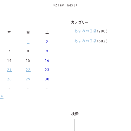
＜ｐｒｅｖ
ｎｅｘｔ＞
カテゴリー
あすみの日常
(290)
木
金
土
あすみの日常
(682)
-
1
2
7
8
9
14
15
16
21
22
23
28
29
30
-
-
-
月
検索