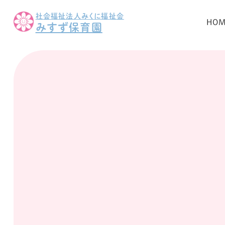
社会福祉法人みくに福祉会
HO
みすず保育園