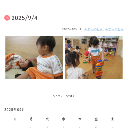
2025/9/4
2025/09/04
あすみの日常
,
あすみの日常
＜ｐｒｅｖ
ｎｅｘｔ＞
2025年09月
日
月
火
水
木
金
土
-
1
2
3
4
5
6