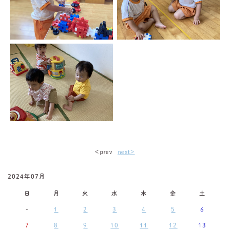
＜ｐｒｅｖ
ｎｅｘｔ＞
2024年07月
日
月
火
水
木
金
土
-
1
2
3
4
5
6
7
8
9
10
11
12
13