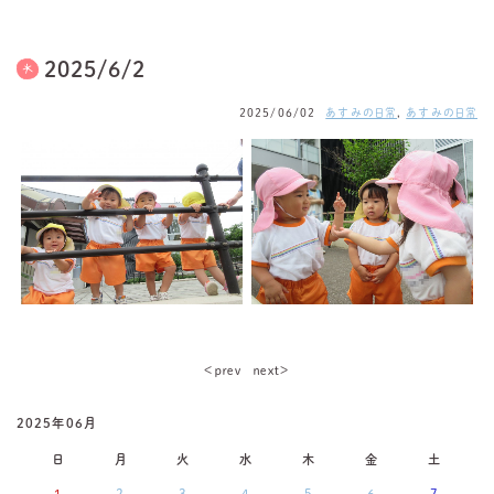
2025/6/2
2025/06/02
あすみの日常
,
あすみの日常
＜ｐｒｅｖ
ｎｅｘｔ＞
2025年06月
日
月
火
水
木
金
土
1
2
3
4
5
6
7