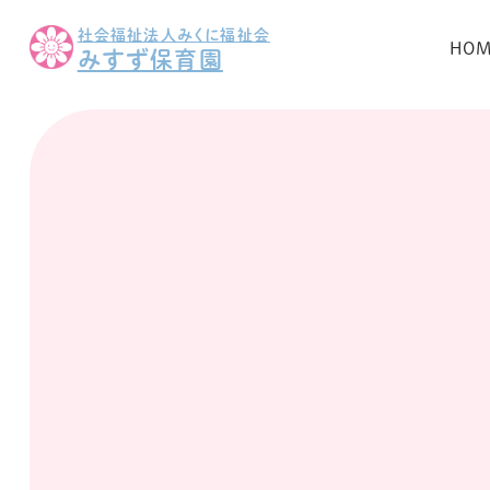
社会福祉法人みくに福祉会
HO
みすず保育園