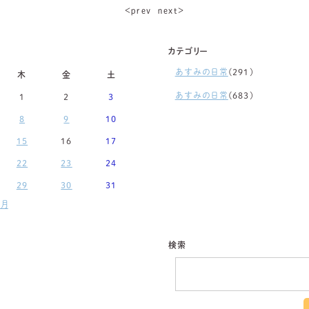
＜ｐｒｅｖ
ｎｅｘｔ＞
カテゴリー
あすみの日常
(291)
木
金
土
あすみの日常
(683)
1
2
3
8
9
10
15
16
17
22
23
24
29
30
31
月
検索