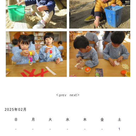
＜ｐｒｅｖ
ｎｅｘｔ＞
2025年02月
日
月
火
水
木
金
土
-
-
-
-
-
-
1