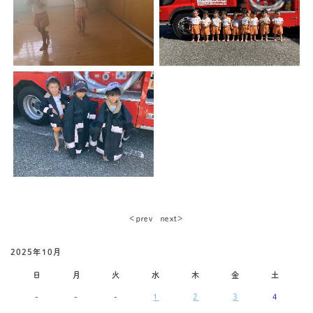
＜ｐｒｅｖ
ｎｅｘｔ＞
2025年10月
日
月
火
水
木
金
土
-
-
-
1
2
3
4