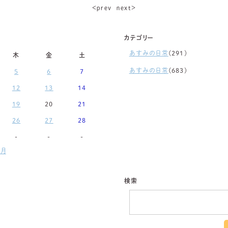
＜ｐｒｅｖ
ｎｅｘｔ＞
カテゴリー
あすみの日常
(291)
木
金
土
あすみの日常
(683)
5
6
7
12
13
14
19
20
21
26
27
28
-
-
-
月
検索