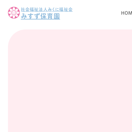
社会福祉法人みくに福祉会
HO
みすず保育園