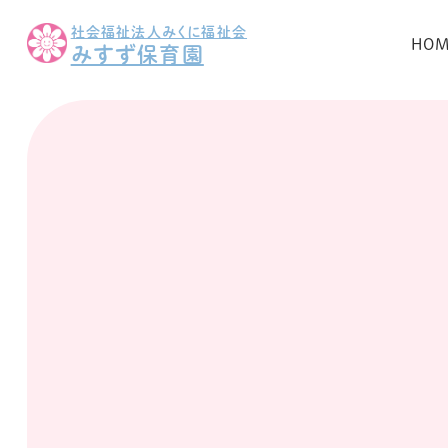
社会福祉法人みくに福祉会
HO
みすず保育園