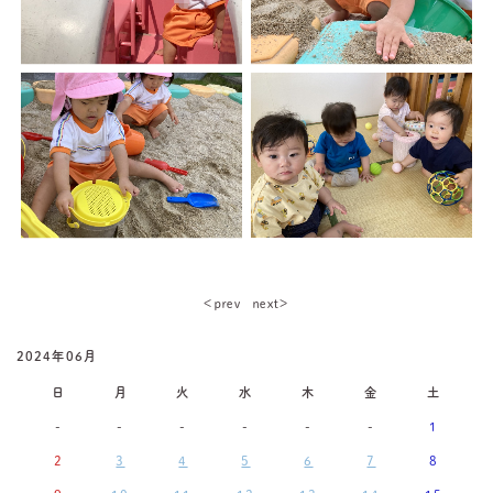
＜ｐｒｅｖ
ｎｅｘｔ＞
2024年06月
日
月
火
水
木
金
土
-
-
-
-
-
-
1
2
3
4
5
6
7
8