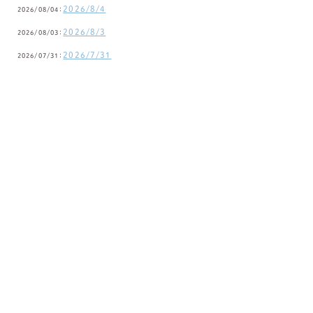
2026/8/4
2026/08/04：
2026/8/3
2026/08/03：
2026/7/31
2026/07/31：
みすず保育園
〒838-0102 福岡県小郡市津古1003
TEL.
0942-23-0876
公式Instagram