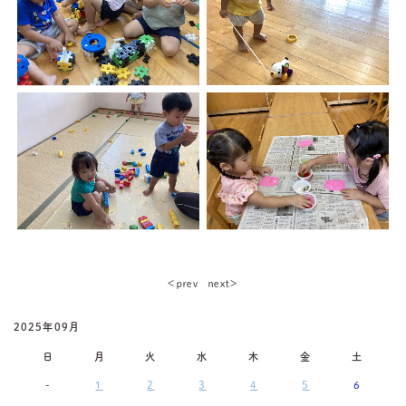
＜ｐｒｅｖ
ｎｅｘｔ＞
2025年09月
日
月
火
水
木
金
土
-
1
2
3
4
5
6