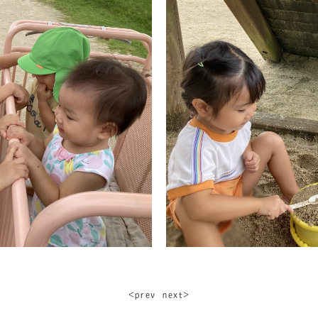
＜ｐｒｅｖ
ｎｅｘｔ＞