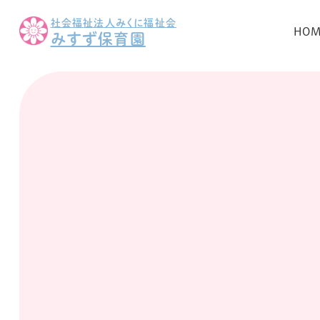
社会福祉法人みくに福祉会
HO
みすず保育園